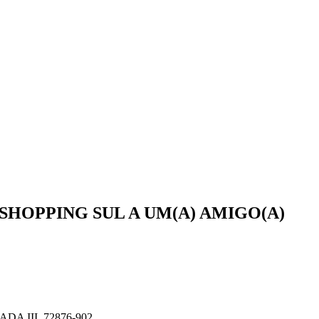
 SHOPPING SUL
A UM(A)
AMIGO(A)
A III, 72876-902