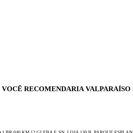
O VOCÊ
RECOMENDARIA
VALPARAÍSO
 BR 040 KM 12 GLEBA F, SN, LOJA 130 B, PARQUE ESPLANAD