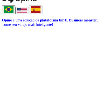
Opine
é uma solução da
plataforma bm®, business monster
.
Torne seu varejo mais inteligente!