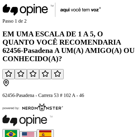
Passo
1
de
2
EM UMA
ESCALA DE 1 A 5
, O
QUANTO VOCÊ
RECOMENDARIA
62456-Pasadena
A UM(A)
AMIGO(A)
OU
CONHECIDO(A)
?
62456-Pasadena - Carrera 53 # 102 A - 46