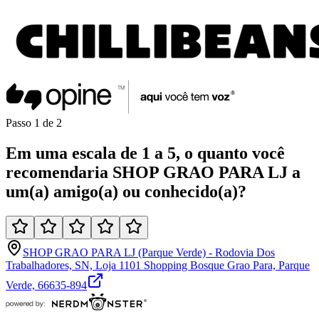
Passo
1
de
2
Em uma
escala de 1 a 5
, o quanto você
recomendaria
SHOP GRAO PARA LJ
a
um(a)
amigo(a)
ou
conhecido(a)
?
SHOP GRAO PARA LJ (Parque Verde) - Rodovia Dos
Trabalhadores, SN, Loja 1101 Shopping Bosque Grao Para, Parque
Verde, 66635-894