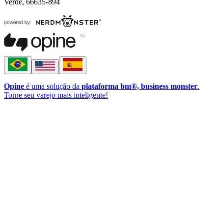
Verde, 66635-894
Opine
é uma solução da
plataforma bm®, business monster
.
Torne seu varejo mais inteligente!