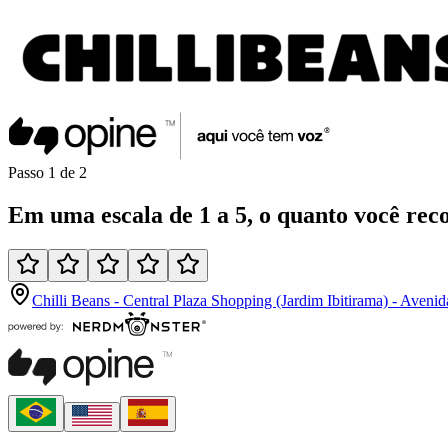
Passo
1
de
2
Em uma
escala de 1 a 5
, o quanto você
rec
Chilli Beans - Central Plaza Shopping (Jardim Ibitirama) - Aven