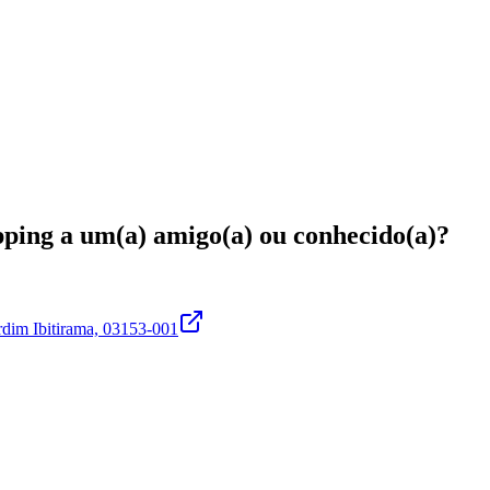
pping
a um(a)
amigo(a)
ou
conhecido(a)
?
rdim Ibitirama, 03153-001