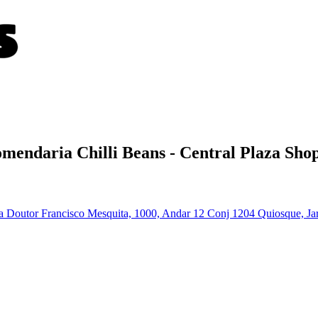
omendaria
Chilli Beans - Central Plaza Sho
ida Doutor Francisco Mesquita, 1000, Andar 12 Conj 1204 Quiosque, Ja