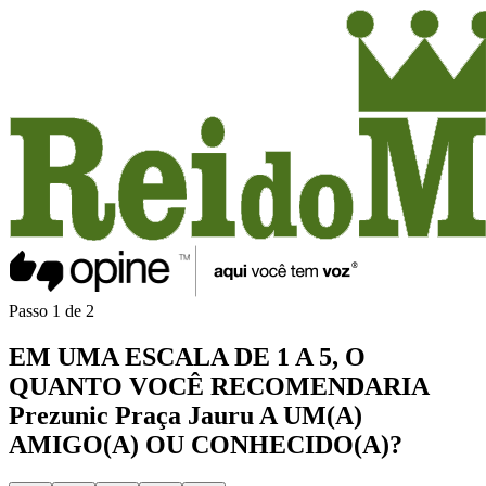
Passo
1
de
2
EM UMA
ESCALA DE 1 A 5
, O
QUANTO VOCÊ
RECOMENDARIA
Prezunic Praça Jauru
A UM(A)
AMIGO(A)
OU
CONHECIDO(A)
?