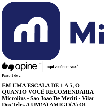
Passo
1
de
2
EM UMA
ESCALA DE 1 A 5
, O
QUANTO VOCÊ
RECOMENDARIA
Microlins - Sao Joao De Meriti - Vilar
Dos Teles
A UM(A)
AMIGO(A)
OU