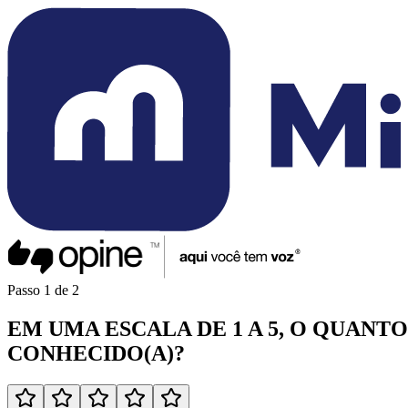
Passo
1
de
2
EM UMA
ESCALA DE 1 A 5
, O QUANT
CONHECIDO(A)
?