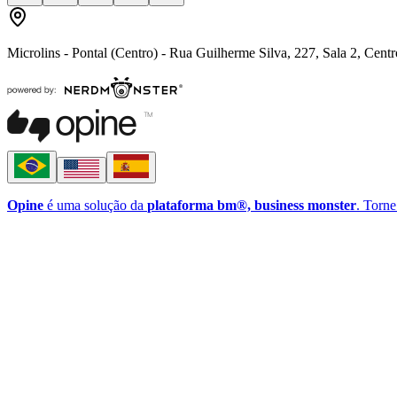
Microlins - Pontal (Centro) - Rua Guilherme Silva, 227, Sala 2, Cent
Opine
é uma solução da
plataforma bm®, business monster
. Torne