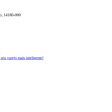
ro, 14180-000
 seu varejo mais inteligente!