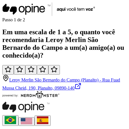
Passo
1
de
2
Em uma
escala de 1 a 5
, o quanto você
recomendaria
Leroy Merlin São
Bernardo do Campo
a um(a)
amigo(a)
ou
conhecido(a)
?
Leroy Merlin São Bernardo do Campo (Planalto) - Rua Fuad
Mussa Cheid, 190, Planalto, 09890-140