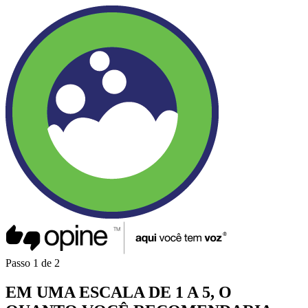
Passo
1
de
2
EM UMA
ESCALA DE 1 A 5
, O