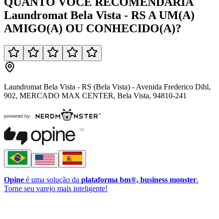
QUANTO VOCÊ
RECOMENDARIA
Laundromat Bela Vista - RS
A UM(A)
AMIGO(A)
OU
CONHECIDO(A)
?
Laundromat Bela Vista - RS (Bela Vista) - Avenida Frederico Dihl,
902, MERCADO MAX CENTER, Bela Vista, 94810-241
Opine
é uma solução da
plataforma bm®, business monster
.
Torne seu varejo mais inteligente!