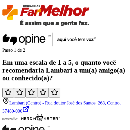
Passo
1
de
2
Em uma
escala de 1 a 5
, o quanto você
recomendaria
Lambari
a um(a)
amigo(a)
ou
conhecido(a)
?
Lambari (Centro) - Rua doutor José dos Santos, 268, Centro,
37480-000