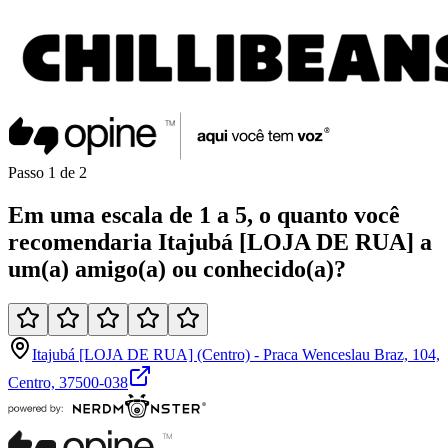
Passo
1
de
2
Em uma
escala de 1 a 5
, o quanto você
recomendaria
Itajubá [LOJA DE RUA]
a
um(a)
amigo(a)
ou
conhecido(a)
?
Itajubá [LOJA DE RUA] (Centro) - Praca Wenceslau Braz, 104,
Centro, 37500-038