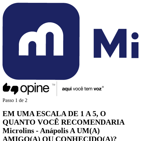
Passo
1
de
2
EM UMA
ESCALA DE 1 A 5
, O
QUANTO VOCÊ
RECOMENDARIA
Microlins - Anápolis
A UM(A)
AMIGO(A)
OU
CONHECIDO(A)
?