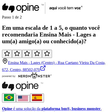
Passo
1
de
2
Em uma
escala de 1 a 5
, o quanto você
recomendaria
Ensina Mais - Lages
a
um(a)
amigo(a)
ou
conhecido(a)
?
Ensina Mais - Lages (Centro) - Rua Caetano Vieira Da Costa,
672, Centro, 88502-070
Opine
é uma solução da
plataforma bm®, business monster
.