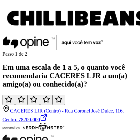
Passo
1
de
2
Em uma
escala de 1 a 5
, o quanto você
recomendaria
CACERES LJR
a um(a)
amigo(a)
ou
conhecido(a)
?
CACERES LJR (Centro) - Rua Coronel José Dulce, 116,
Centro, 78200-000