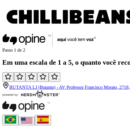
Passo
1
de
2
Em uma
escala de 1 a 5
, o quanto você
rec
BUTANTA LJ (Butanta) - AV Professor Francisco Morato, 2718,