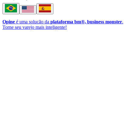
Opine
é uma solução da
plataforma bm®, business monster
.
Torne seu varejo mais inteligente!