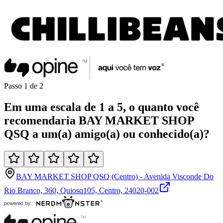
Passo
1
de
2
Em uma
escala de 1 a 5
, o quanto você
recomendaria
BAY MARKET SHOP
QSQ
a um(a)
amigo(a)
ou
conhecido(a)
?
BAY MARKET SHOP QSQ (Centro) - Avenida Visconde Do
Rio Branco, 360, Quiosq105, Centro, 24020-002