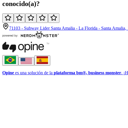
conocido(a)
?
71103 - Subway Lider Santa Amalia - La Florida - Santa Amalia,
Opine
es una solución de la
plataforma bm®, business monster
. ¡