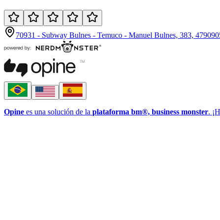
70931 - Subway Bulnes - Temuco - Manuel Bulnes, 383, 479090
Opine
es una solución de la
plataforma bm®, business monster
. ¡