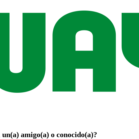
a un(a)
amigo(a)
o
conocido(a)
?