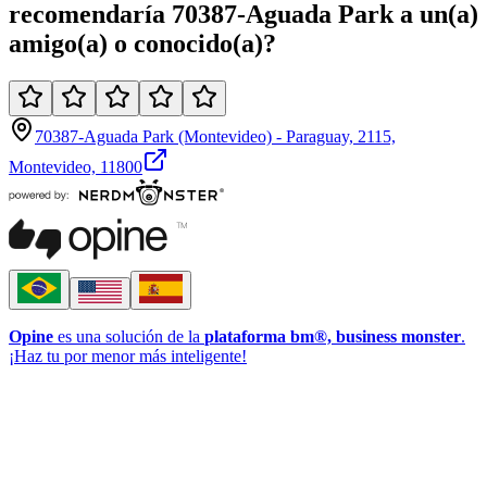
recomendaría
70387-Aguada Park
a un(a)
amigo(a)
o
conocido(a)
?
70387-Aguada Park (Montevideo) - Paraguay, 2115,
Montevideo, 11800
Opine
es una solución de la
plataforma bm®, business monster
.
¡Haz tu por menor más inteligente!