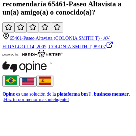
recomendaría
65461-Paseo Altavista
a
un(a)
amigo(a)
o
conocido(a)
?
65461-Paseo Altavista (COLONIA SMITH T) - AV
HIDALGO L14, 2005, COLONIA SMITH T, 89107
Opine
es una solución de la
plataforma bm®, business monster
.
¡Haz tu por menor más inteligente!