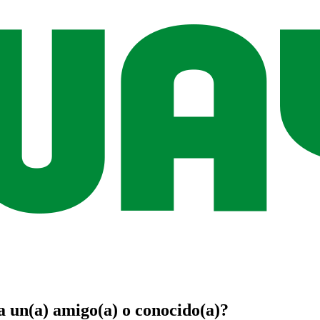
a un(a)
amigo(a)
o
conocido(a)
?