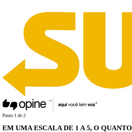
Passo
1
de
2
EM UMA
ESCALA DE 1 A 5
, O QUANT