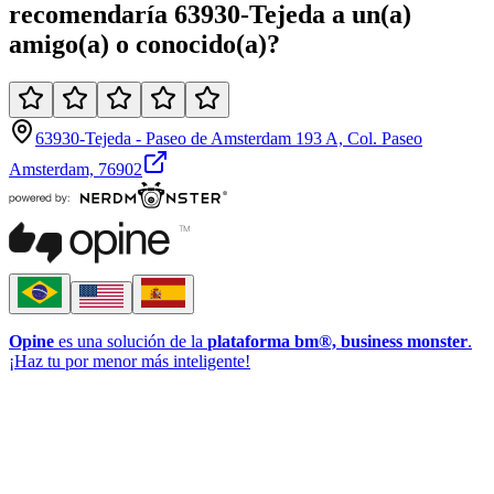
recomendaría
63930-Tejeda
a un(a)
amigo(a)
o
conocido(a)
?
63930-Tejeda - Paseo de Amsterdam 193 A, Col. Paseo
Amsterdam, 76902
Opine
es una solución de la
plataforma bm®, business monster
.
¡Haz tu por menor más inteligente!