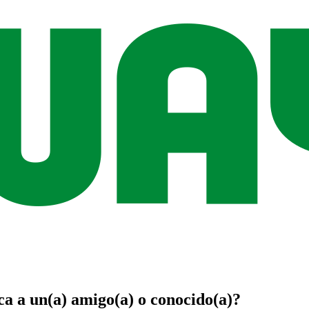
ca
a un(a)
amigo(a)
o
conocido(a)
?