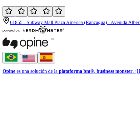
61855 - Subway Mall Plaza América (Rancagua) - Avenida Albert
Opine
es una solución de la
plataforma bm®, business monster
. ¡