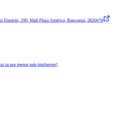
o Einstein, 290, Mall Plaza América, Rancagua, 2820078
Haz tu por menor más inteligente!