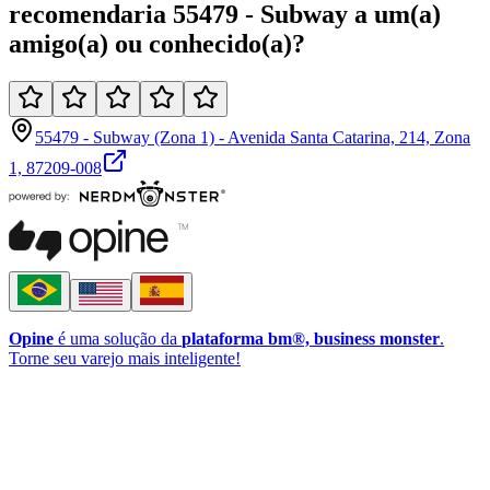
recomendaria
55479 - Subway
a um(a)
amigo(a)
ou
conhecido(a)
?
55479 - Subway (Zona 1) - Avenida Santa Catarina, 214, Zona
1, 87209-008
Opine
é uma solução da
plataforma bm®, business monster
.
Torne seu varejo mais inteligente!