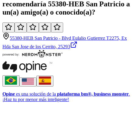
recomendaría
55380-HEB San Patricio
a
un(a)
amigo(a)
o
conocido(a)
?
55380-HEB San Patricio - Blvd Eulalio Gutierrez T2275, Ex
Hda San Jose de los Cerrito, 25293
Opine
es una solución de la
plataforma bm®, business monster
.
¡Haz tu por menor más inteligente!