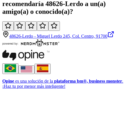
recomendaría
48626-Lerdo
a un(a)
amigo(a)
o
conocido(a)
?
48626-Lerdo - Miguel Lerdo 245, Col. Centro, 91700
Opine
es una solución de la
plataforma bm®, business monster
.
¡Haz tu por menor más inteligente!