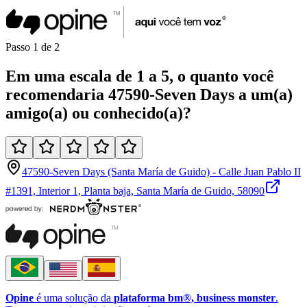
Passo
1
de
2
Em uma
escala de 1 a 5
, o quanto você
recomendaria
47590-Seven Days
a um(a)
amigo(a)
ou
conhecido(a)
?
47590-Seven Days (Santa María de Guido) - Calle Juan Pablo II
#1391, Interior 1, Planta baja, Santa María de Guido, 58090
Opine
é uma solução da
plataforma bm®, business monster
.