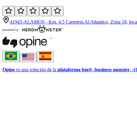
41943-ALAMOS - Km. 4.5 Carretera Al Atlantico, Zona 18, loca
Opine
es una solución de la
plataforma bm®, business monster
. ¡