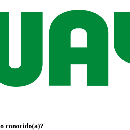
o
conocido(a)
?