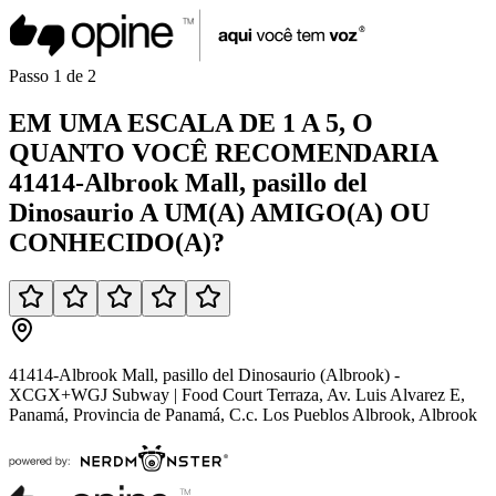
Passo
1
de
2
EM UMA
ESCALA DE 1 A 5
, O
QUANTO VOCÊ
RECOMENDARIA
41414-Albrook Mall, pasillo del
Dinosaurio
A UM(A)
AMIGO(A)
OU
CONHECIDO(A)
?
41414-Albrook Mall, pasillo del Dinosaurio (Albrook) -
XCGX+WGJ Subway | Food Court Terraza, Av. Luis Alvarez E,
Panamá, Provincia de Panamá, C.c. Los Pueblos Albrook, Albrook