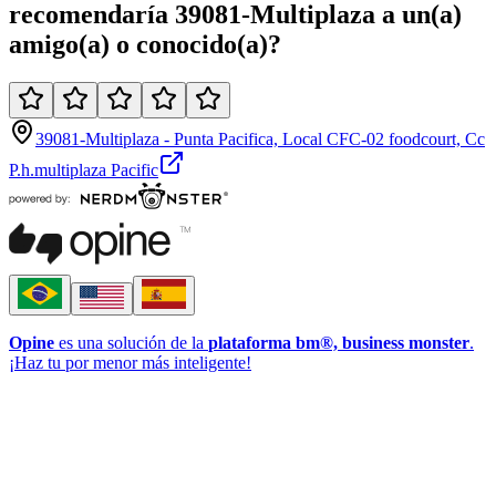
recomendaría
39081-Multiplaza
a un(a)
amigo(a)
o
conocido(a)
?
39081-Multiplaza - Punta Pacifica, Local CFC-02 foodcourt, Cc
P.h.multiplaza Pacific
Opine
es una solución de la
plataforma bm®, business monster
.
¡Haz tu por menor más inteligente!