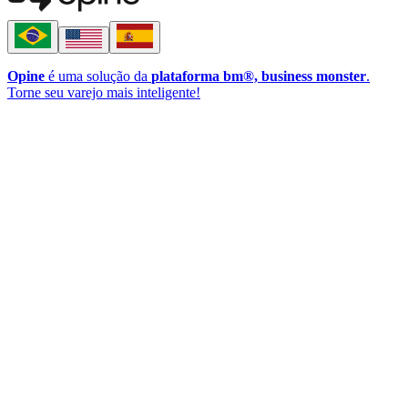
Opine
é uma solução da
plataforma bm®, business monster
.
Torne seu varejo mais inteligente!