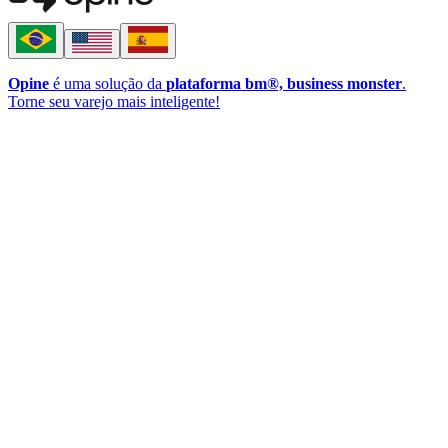
Opine
é uma solução da
plataforma bm®, business monster
.
Torne seu varejo mais inteligente!