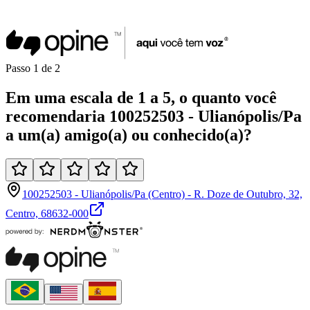
Passo
1
de
2
Em uma
escala de 1 a 5
, o quanto você
recomendaria
100252503 - Ulianópolis/Pa
a um(a)
amigo(a)
ou
conhecido(a)
?
100252503 - Ulianópolis/Pa (Centro) - R. Doze de Outubro, 32,
Centro, 68632-000