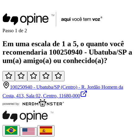
Passo
1
de
2
Em uma
escala de 1 a 5
, o quanto você
recomendaria
100250940 - Ubatuba/SP
a
um(a)
amigo(a)
ou
conhecido(a)
?
100250940 - Ubatuba/SP (Centro) - R. Jordão Homem da
Costa, 413, Sala 02, Centro, 11680-000