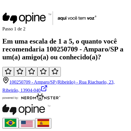
Passo
1
de
2
Em uma
escala de 1 a 5
, o quanto você
recomendaria
100250709 - Amparo/SP
a
um(a)
amigo(a)
ou
conhecido(a)
?
100250709 - Amparo/SP (Ribeirão) - Rua Riachuelo, 23,
Ribeirão, 13904-040