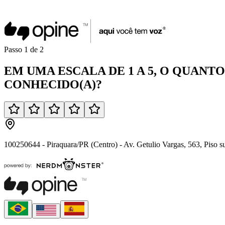
Passo
1
de
2
EM UMA
ESCALA DE 1 A 5
, O QUANT
CONHECIDO(A)
?
100250644 - Piraquara/PR (Centro) - Av. Getulio Vargas, 563, Piso s