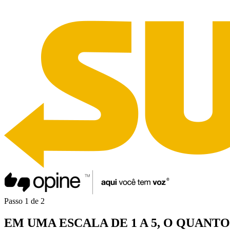
Passo
1
de
2
EM UMA
ESCALA DE 1 A 5
, O QUANT